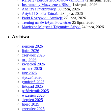
Karpaty (Europa Środkowo-Wschodnia)
2 sierpnia, 202
Instrumenty Muzyczne z Bliska
1 sierpnia, 2026
Analizy i Interpretacje
30 lipca, 2026
Artyści i Studia Tatuażu
28 lipca, 2026
Parki Rozrywki i Atrakcje
27 lipca, 2026
Trening na Świeżym Powietrzu
25 lipca, 2026
Magiczne Miejsca i Tajemnice Afryki
24 lipca, 2026
Archiwa
sierpień 2026
lipiec 2026
czerwiec 2026
maj 2026
kwiecień 2026
marzec 2026
luty 2026
styczeń 2026
grudzień 2025
listopad 2025
październik 2025
wrzesień 2025
sierpień 2025
lipiec 2025
czerwiec 2025