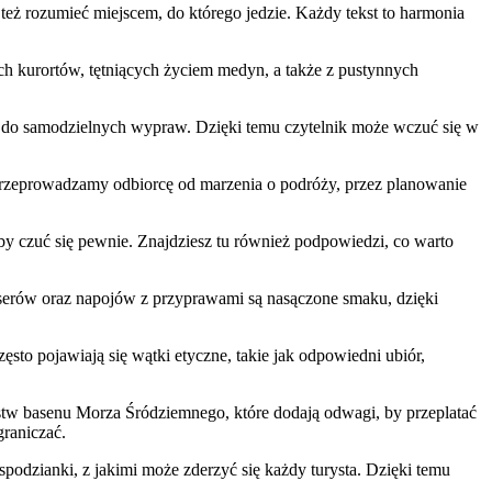
e też rozumieć miejscem, do którego jedzie. Każdy tekst to harmonia
ich kurortów, tętniących życiem medyn, a także z pustynnych
gi do samodzielnych wypraw. Dzięki temu czytelnik może wczuć się w
rzeprowadzamy odbiorcę od marzenia o podróży, przez planowanie
by czuć się pewnie. Znajdziesz tu również podpowiedzi, co warto
eserów oraz napojów z przyprawami są nasączone smaku, dzięki
sto pojawiają się wątki etyczne, takie jak odpowiedni ubiór,
ństw basenu Morza Śródziemnego, które dodają odwagi, by przeplatać
graniczać.
spodzianki, z jakimi może zderzyć się każdy turysta. Dzięki temu