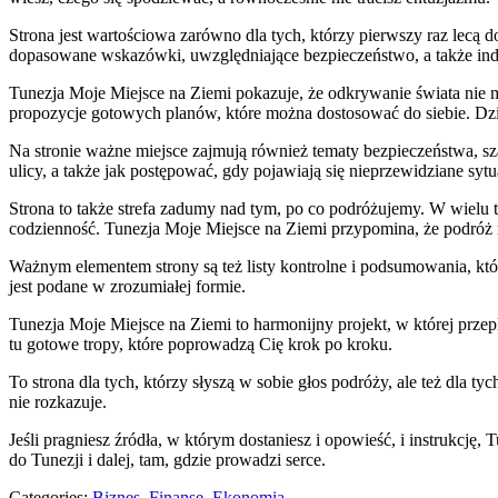
Strona jest wartościowa zarówno dla tych, którzy pierwszy raz lecą do
dopasowane wskazówki, uwzględniające bezpieczeństwo, a także ind
Tunezja Moje Miejsce na Ziemi pokazuje, że odkrywanie świata nie mu
propozycje gotowych planów, które można dostosować do siebie. Dzi
Na stronie ważne miejsce zajmują również tematy bezpieczeństwa, s
ulicy, a także jak postępować, gdy pojawiają się nieprzewidziane sytua
Strona to także strefa zadumy nad tym, po co podróżujemy. W wielu
codzienność. Tunezja Moje Miejsce na Ziemi przypomina, że podróż
Ważnym elementem strony są też listy kontrolne i podsumowania, któ
jest podane w zrozumiałej formie.
Tunezja Moje Miejsce na Ziemi to harmonijny projekt, w której prze
tu gotowe tropy, które poprowadzą Cię krok po kroku.
To strona dla tych, którzy słyszą w sobie głos podróży, ale też dla 
nie rozkazuje.
Jeśli pragniesz źródła, w którym dostaniesz i opowieść, i instrukcj
do Tunezji i dalej, tam, gdzie prowadzi serce.
Categories:
Biznes, Finanse, Ekonomia