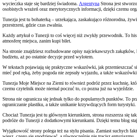
wycieczka staje się bardziej świadoma.
Argentyna
Strona jest stworzo
osobistych wrażeń oraz merytorycznych informacji, dzięki czemu organ
Tunezja jest tu bohaterką – urzekająca, zaskakująco różnorodna, żyw
przestrzeni, gdzie czas zwalnia.
Każdy artykuł o Tunezji to coś więcej niż zwykły przewodnik. To hi
atmosferę miejsca, zanim kupi bilet.
Na stronie znajdziesz rozbudowane opisy najciekawszych zakątków,
budżetu, aż po ostatnie decyzje przed wylotem.
W tekstach pojawiają się praktyczne wskazówki, jak przemieszczać s
mieć pod ręką, żeby pogoda nie zepsuły wyjazdu, a także wskazówki
Tunezja Moje Miejsce na Ziemi to również podróż przez kuchnię, kt
czemu czytelnik może niemal poczuć to, co pozna już na wyjeździe.
Strona nie ogranicza się jednak tylko do popularnych punktów. To pr
ograniczanie plastiku, a także unikanie krzywdzących form turystyki.
Chociaż Tunezja jest tu głównym kierunkiem, strona rozszerza się t
podróże do Tunezji z dodatkowymi kierunkami. Dzięki temu blog staje s
Wyjątkowość strony polega też na stylu pisania. Zamiast suchych fakt
wiesz, czego się spodziewać, a równocześnie nie tracisz entuzjazmu.