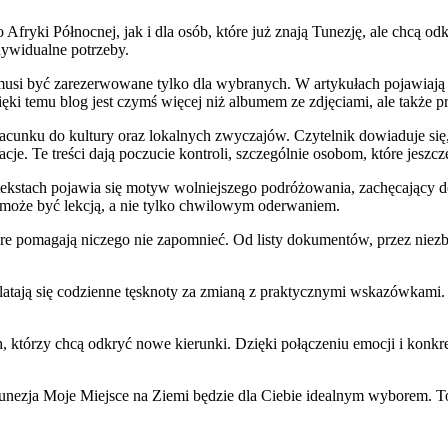
 Afryki Północnej, jak i dla osób, które już znają Tunezję, ale chcą o
ywidualne potrzeby.
si być zarezerwowane tylko dla wybranych. W artykułach pojawiają się
ęki temu blog jest czymś więcej niż albumem ze zdjęciami, ale także
zacunku do kultury oraz lokalnych zwyczajów. Czytelnik dowiaduje si
cje. Te treści dają poczucie kontroli, szczególnie osobom, które jeszcze 
 tekstach pojawia się motyw wolniejszego podróżowania, zachęcający d
 może być lekcją, a nie tylko chwilowym oderwaniem.
re pomagają niczego nie zapomnieć. Od listy dokumentów, przez niezb
platają się codzienne tęsknoty za zmianą z praktycznymi wskazówkami.
tych, którzy chcą odkryć nowe kierunki. Dzięki połączeniu emocji i konk
ę, Tunezja Moje Miejsce na Ziemi będzie dla Ciebie idealnym wyborem. 