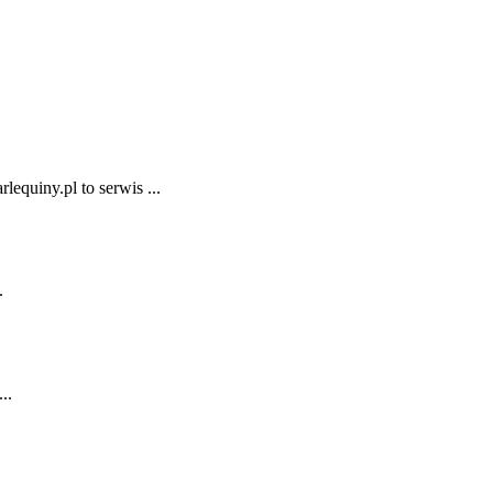
equiny.pl to serwis ...
.
..