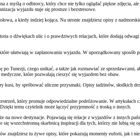
na z myślą o odbiorcy, który chce nie tylko oglądać piękne zdjęcia, al
izacja wyjazdu staje się prostsze i bezstresowe.
iołowa, a kiedy indziej kojąca. Na stronie znajdziesz opisy z nadmorsk
storia o dźwiękach ulic i o prawdziwych relacjach, które dodają odwa
 które ułatwiają w zaplanowaniu wyjazdu. W uporządkowany sposób p
ię po Tunezji, czego unikać, a także jak rozmawiać ze sprzedawcami, a
 medyczne, które pozwalają cieszyć się wyjazdem bez obaw.
óry kusi, by spróbować uliczne przysmaki. Opisy tadżinów, słodkich d
zestrzeń, który promuje odpowiedzialne podróżowanie. W artykułach czę
 Dzięki temu czytelnik może łączyć przyjemność z troską o innych.
akże na nowe destynacje. Pojawiają się relacje z wyjazdów z innych pa
ię wszechstronną skarbnicą inspiracji dla tych, którzy nie lubią się o
ów znajdziesz tu żywe opisy, które pokazują momenty euforii, jak i nie