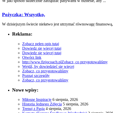
W​ jaki sposób skutecznie zarządzać pasywami‌ w biznesie, aby ...
Pożyczka: Wszystko,
W dzisiejszym świecie ‌niełatwo jest utrzymać równowagę finansową, 
Reklama:
Zobacz pełen opis tutaj
Dowiedz się więcej tutaj
Dowiedz się więcej tutaj
Otwórz link
http://www.fizjocoach.pl
Zobacz, co przygotowaliśmy
Wejdź, by dowiedzieć się więcej
Zobacz, co przygotowaliśmy
Poznaj szczegóły
Zobacz, co przygotowaliśmy
Nowe wpisy:
Miłosne Inspiracje
6 sierpnia, 2026
Historia Jednego Zdjęcia
5 sierpnia, 2026
Trenuj z Pasją
4 sierpnia, 2026