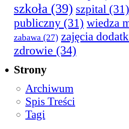
szkoła
(39)
szpital
(31
publiczny
(31)
wiedza 
zajęcia dodat
zabawa
(27)
zdrowie
(34)
Strony
Archiwum
Spis Treści
Tagi