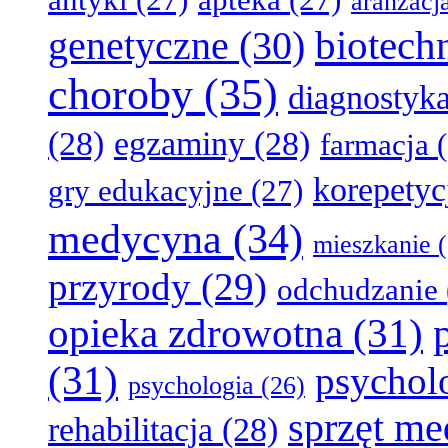
aranżacj
biotech
genetyczne
(30)
choroby
(35)
diagnostyk
(28)
egzaminy
(28)
farmacja
(
korepetyc
gry edukacyjne
(27)
medycyna
(34)
mieszkanie
(
przyrody
(29)
odchudzanie
opieka zdrowotna
(31)
(31)
psychol
psychologia
(26)
sprzęt m
rehabilitacja
(28)