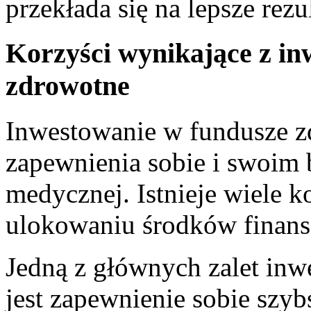
przekłada się ‍na lepsze⁢ rez
Korzyści wynikające z in
zdrowotne
Inwestowanie w fundusze 
zapewnienia sobie i swoim b
medycznej. Istnieje wiele k
ulokowaniu ⁢środków finan
Jedną z⁣ głównych zalet ⁤in
jest⁢ zapewnienie sobie szy