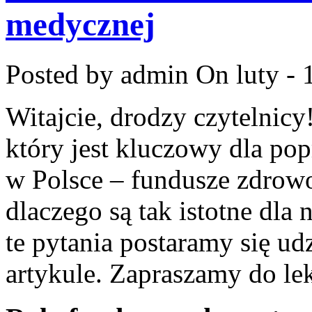
medycznej
Posted by admin
On luty - 
Witajcie,⁢ drodzy‍ czytelnic
który ​jest kluczowy⁢ dla p
w⁣ Polsce – fundusze zdrowot
⁣dlaczego ‍są tak istotne ⁣d
te pytania postaramy się udz
artykule. Zapraszamy do le